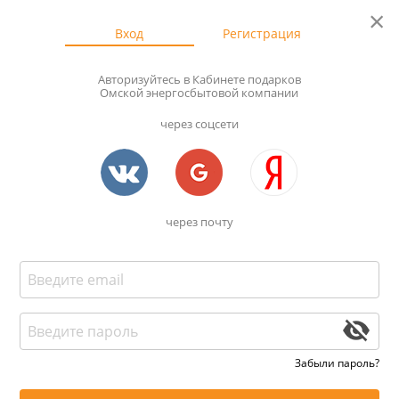
×
Вход
Регистрация
АВТОРИЗАЦИЯ
Авторизуйтесь в Кабинете подарков
Омской энергосбытовой компании
через соцсети
через почту
Ссылка устарела
Вас долго не было на сайте, поэтому в
целях безопасности мы разлогинили
Забыли пароль?
вас.
Если вы хотите войти в свой аккаунт,