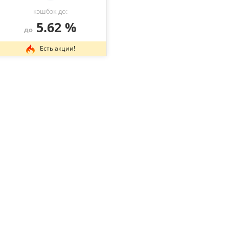
кэшбэк до:
5.62 %
до
Есть акции!