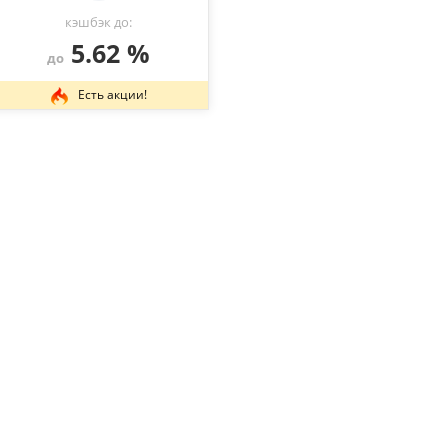
кэшбэк до:
5.62 %
до
Есть акции!