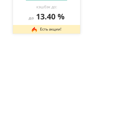
кэшбэк до:
13.40 %
до
Есть акции!